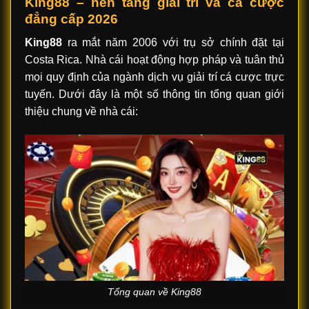
King88 – nền tảng giải trí và cá cược
đẳng cấp 2026
King88
ra mắt năm 2006 với trụ sở chính đặt tại
Costa Rica. Nhà cái hoạt động hợp pháp và tuân thủ
mọi quy định của ngành dịch vụ giải trí cá cược trực
tuyến. Dưới đây là một số thông tin tổng quan giới
thiệu chung về nhà cái:
Tổng quan về King88